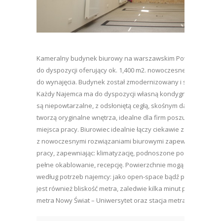
Kameralny budynek biurowy na warszawskim Powiślu, swoi
do dyspozycji oferujący ok. 1,400 m2. nowoczesnej powierzch
do wynajęcia. Budynek został zmodernizowany i składa się z 6
Każdy Najemca ma do dyspozycji własną kondygnację. Powie
są niepowtarzalne, z odsłoniętą cegłą, skośnym dachem, antr
tworzą oryginalne wnętrza, idealne dla firm poszukujących 
miejsca pracy. Biurowiec idealnie łączy ciekawie zaaranżowa
z nowoczesnymi rozwiązaniami biurowymi zapewniającymi k
pracy, zapewniając: klimatyzację, podnoszone podłogi, podwi
pełne okablowanie, recepcję. Powierzchnie mogą zostać za
według potrzeb najemcy: jako open-space bądź pokoje biurow
jest również bliskość metra, zaledwie kilka minut pieszo znajdu
metra Nowy Świat – Uniwersytet oraz stacja metra Centrum N