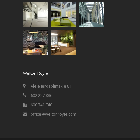
Welton Royle
Aleje Jerozolimskie 81
602 227 886
600 741 740
office@weltonroyle.com