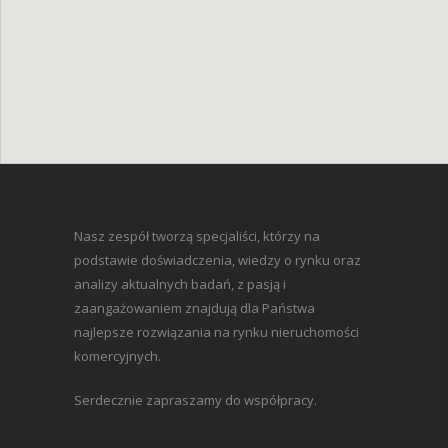
Nasz zespół tworzą specjaliści, którzy na
podstawie doświadczenia, wiedzy o rynku oraz
analizy aktualnych badań, z pasją i
zaangażowaniem znajdują dla Państwa
najlepsze rozwiązania na rynku nieruchomości
komercyjnych.
Serdecznie zapraszamy do współpracy.